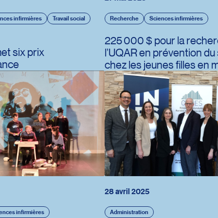
nces infirmières
Travail social
Recherche
Sciences infirmières
225 000 $ pour la recher
t six prix
l’UQAR en prévention du 
ance
chez les jeunes filles en m
28 avril 2025
ences infirmières
Administration