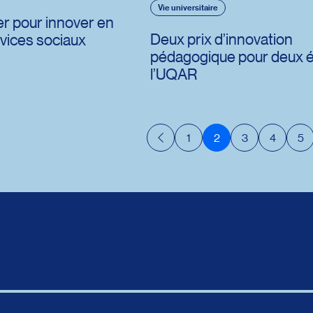
Vie universitaire
r pour innover en
Deux prix d’innovation
rvices sociaux
pédagogique pour deux 
l’UQAR
1
2
3
4
5
Précédent