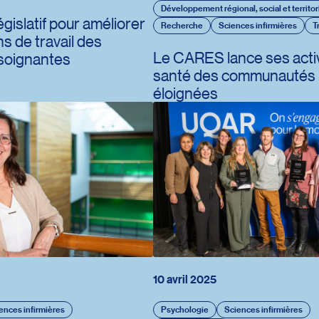
Développement régional, social et territor
égislatif pour améliorer
Recherche
Sciences infirmières
T
ns de travail des
Le CARES lance ses activi
soignantes
santé des communautés r
éloignées
10 avril 2025
ences infirmières
Psychologie
Sciences infirmières