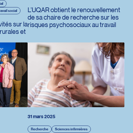
ial
L’UQAR obtient le renouvellement
ravail social
de sa chaire de recherche sur les
tés sur la
risques psychosociaux au travail
urales et
31 mars 2025
Recherche
Sciences infirmières