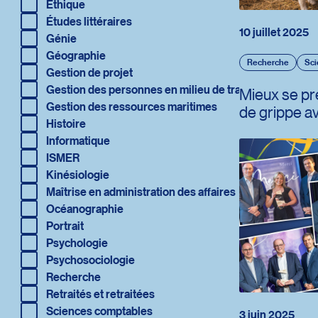
Redirection vers la page : Éthique
Éthique
Redirection vers la page : Études littéraires
Études littéraires
10 juillet 2025
Redirection vers la page : Génie
Génie
Redirection vers la page : Géographie
Géographie
Recherche
Sci
Redirection vers la page : Gestion de projet
Gestion de projet
Redirection vers la page : Gestion des personnes en milieu de t
Gestion des personnes en milieu de travail
Mieux se pr
Redirection vers la page : Gestion des ressources maritimes
Gestion des ressources maritimes
de grippe av
Redirection vers la page : Histoire
Histoire
Redirection vers la page : Informatique
Informatique
Redirection vers la page : ISMER
ISMER
Redirection vers la page : Kinésiologie
Kinésiologie
Redirection vers la page : Maîtrise en administration des affaire
Maîtrise en administration des affaires
Redirection vers la page : Océanographie
Océanographie
Redirection vers la page : Portrait
Portrait
Redirection vers la page : Psychologie
Psychologie
Redirection vers la page : Psychosociologie
Psychosociologie
Redirection vers la page : Recherche
Recherche
Redirection vers la page : Retraités et retraitées
Retraités et retraitées
Redirection vers la page : Sciences comptables
Sciences comptables
3 juin 2025