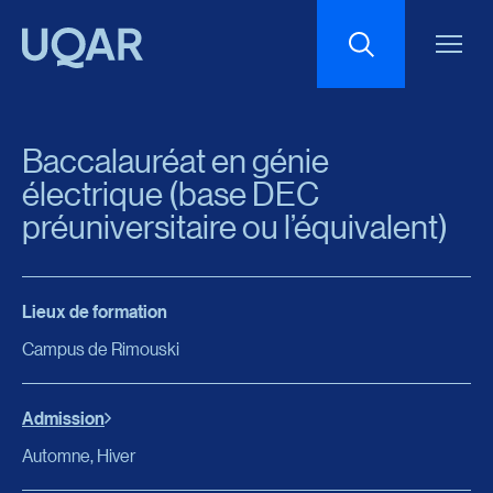
Menu principal
Aller au contenu
Recherche
Baccalauréat en génie
Taille du texte
électrique (base DEC
préuniversitaire ou l’équivalent)
Interlignage du texte
Lieux de formation
Espacement du texte
Campus de Rimouski
Réinitialiser les paramètres
Admission
Automne, Hiver