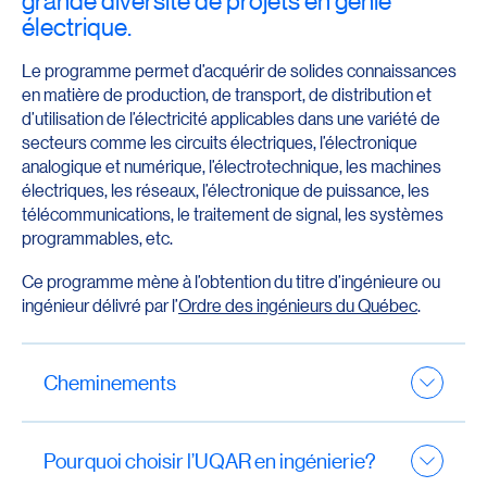
grande diversité de projets en génie
électrique.
Le programme permet d’acquérir de solides connaissances
en matière de production, de transport, de distribution et
d’utilisation de l’électricité applicables dans une variété de
secteurs comme les circuits électriques, l’électronique
analogique et numérique, l’électrotechnique, les machines
électriques, les réseaux, l’électronique de puissance, les
télécommunications, le traitement de signal, les systèmes
programmables, etc.
Ce programme mène à l’obtention du titre d’ingénieure ou
ingénieur délivré par l’
Ordre des ingénieurs du Québec
.
Cheminements
Ce baccalauréat offre deux plans de formation,
déterminés par le profil de l’étudiante ou de l’étudiant :
Pourquoi choisir l’UQAR en ingénierie?