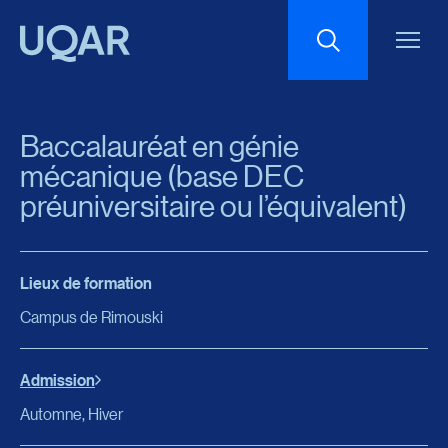
Menu principal
Aller au contenu
Recherche
Baccalauréat en génie
Taille du texte
mécanique (base DEC
préuniversitaire ou l’équivalent)
Interlignage du texte
Lieux de formation
Espacement du texte
Campus de Rimouski
Réinitialiser les paramètres
Admission
Automne, Hiver