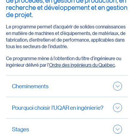
de procédés, en gestion de production, en
recherche et développement et en gestion
de projet.
Le programme permet d’acquérir de solides connaissances
en matière de machines et d’équipements, de matériaux, de
fabrication, d’entretien et de performance, applicables dans
tous les secteurs de l’industrie.
Ce programme mène à l’obtention du titre d’ingénieure ou
ingénieur délivré par l’
Ordre des ingénieurs du Québec
.
Cheminements
Ce baccalauréat offre deux plans de formation,
déterminés par le profil de l’étudiante ou de l’étudiant :
Pourquoi choisir l’UQAR en ingénierie?
le cheminement « base DEC préuniversitaire ou
Des programmes axés sur la
l’équivalent » s’adresse aux titulaires d’un diplôme
conception
Stages
d’études collégiales (DEC)
préuniversitaire
et aux