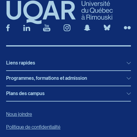
Liens rapides
Programmes, formations et admission
Actualités
Bibliothèque
Plans des campus
Programmes, formations et admission
Bottin
Programmes d’études
Campus de Rimouski
Nous joindre
Boutique en ligne
Admission
Campus de Lévis
Politique de confidentialité
Carrières
Reconnaissances des acquis