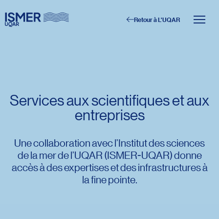
Retour à L'UQAR
Menu principal
Aller au contenu
Recherche
Taille du texte
Services aux scientifiques et aux
entreprises
Interlignage du texte
Espacement du texte
Une collaboration avec l’Institut des sciences
de la mer de l’UQAR (ISMER-UQAR) donne
accès à des expertises et des infrastructures à
Réinitialiser les paramètres
la fine pointe.