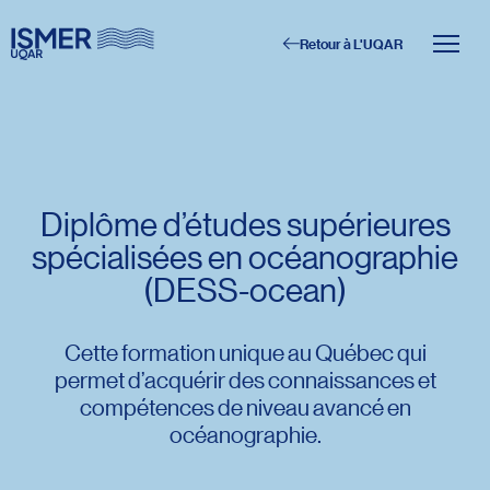
Retour à L'UQAR
Menu principal
Aller au contenu
Recherche
Taille du texte
Diplôme d’études supérieures
spécialisées en océanographie
Interlignage du texte
(DESS-ocean)
Espacement du texte
Cette formation unique au Québec qui
permet d’acquérir des connaissances et
Réinitialiser les paramètres
compétences de niveau avancé en
océanographie.