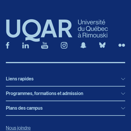
Liens rapides
Programmes, formations et admission
Actualités
Bibliothèque
Plans des campus
Programmes, formations et admission
Bottin
Programmes d’études
Campus de Rimouski
Nous joindre