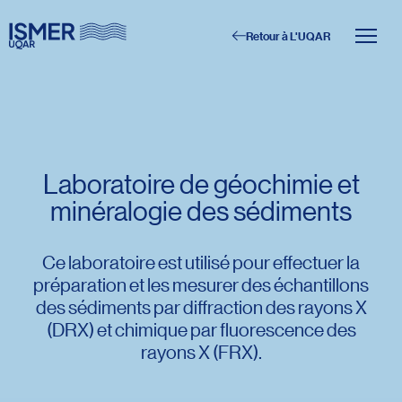
Retour à L'UQAR
Menu principal
Aller au contenu
Recherche
Taille du texte
Laboratoire de géochimie et
minéralogie des sédiments
Interlignage du texte
Espacement du texte
Ce laboratoire est utilisé pour effectuer la
préparation et les mesurer des échantillons
des sédiments par diffraction des rayons X
Réinitialiser les paramètres
(DRX) et chimique par fluorescence des
rayons X (FRX).