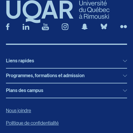
Liens rapides
Programmes, formations et admission
Actualités
Bibliothèque
Plans des campus
Programmes, formations et admission
Bottin
Programmes d’études
Campus de Rimouski
Nous joindre
Boutique en ligne
Admission
Campus de Lévis
Politique de confidentialité
Carrières
Reconnaissances des acquis