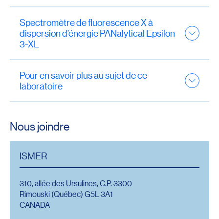
Spectromètre de fluorescence X à
dispersion d’énergie PANalytical Epsilon
3-XL
Pour en savoir plus au sujet de ce
laboratoire
Jean Carlos Montero Serrano
, professeur en
océanographie géologique
Nous joindre
ISMER
310, allée des Ursulines, C.P. 3300
Rimouski (Québec) G5L 3A1
CANADA