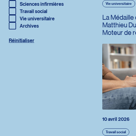
Redirection vers la page : Sciences infirmières
Sciences infirmières
Vie universitaire
Redirection vers la page : Travail social
Travail social
La Médaille
Redirection vers la page : Vie universitaire
Vie universitaire
Matthieu Dug
Redirection vers la page : Archives
Archives
Moteur de 
Réinitialiser
Réinitialiser les catégories d'actualités
10 avril 2026
Travail social