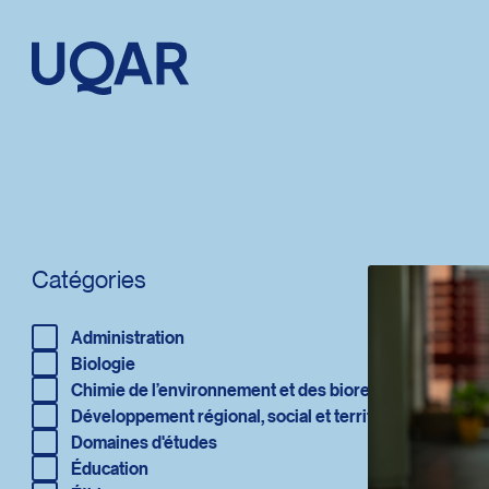
Menu principal
Aller au contenu
Recherche
Taille du texte
Catégories
Interlignage du texte
Redirection vers la page : Administration
Administration
Redirection vers la page : Biologie
Espacement du texte
Biologie
Redirection vers la page : Chimie de l’environnement et des bi
Chimie de l’environnement et des bioressources
Redirection vers la page : Développement régional, social et terr
Développement régional, social et territorial
Redirection vers la page : Domaines d'études
Domaines d'études
Réinitialiser les paramètres
Redirection vers la page : Éducation
Éducation