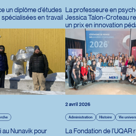
e un diplôme d’études
La professeure en psych
spécialisées en travail
Jessica Talon-Croteau r
un prix en innovation pé
2 avril 2026
rche
Administration
Histoire
Vie univers
 au Nunavik pour
La Fondation de l’UQAR 