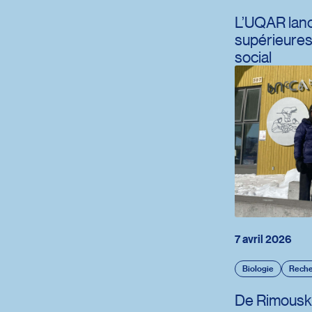
L’UQAR lanc
supérieures 
social
7 avril 2026
Biologie
Reche
De Rimouski