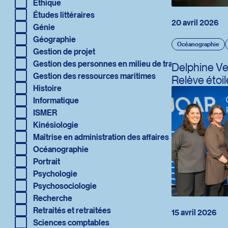
Redirection vers la page : Éthique
Éthique
Redirection vers la page : Études littéraires
Études littéraires
20 avril 2026
Redirection vers la page : Génie
Génie
Redirection vers la page : Géographie
Géographie
Océanographie
Redirection vers la page : Gestion de projet
Gestion de projet
Redirection vers la page : Gestion des personnes en milieu de t
Gestion des personnes en milieu de travail
Delphine Veil
Redirection vers la page : Gestion des ressources maritimes
Gestion des ressources maritimes
Relève étoil
Redirection vers la page : Histoire
Histoire
Redirection vers la page : Informatique
Informatique
Redirection vers la page : ISMER
ISMER
Redirection vers la page : Kinésiologie
Kinésiologie
Redirection vers la page : Maîtrise en administration des affaire
Maîtrise en administration des affaires
Redirection vers la page : Océanographie
Océanographie
Redirection vers la page : Portrait
Portrait
Redirection vers la page : Psychologie
Psychologie
Redirection vers la page : Psychosociologie
Psychosociologie
Redirection vers la page : Recherche
Recherche
Redirection vers la page : Retraités et retraitées
Retraités et retraitées
15 avril 2026
Redirection vers la page : Sciences comptables
Sciences comptables