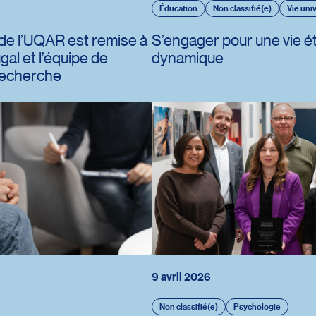
Éducation
Non classifié(e)
Vie univ
 de l’UQAR est remise à
S’engager pour une vie é
al et l’équipe de
dynamique
recherche
9 avril 2026
Non classifié(e)
Psychologie