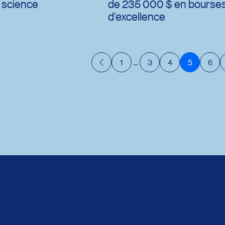
a science
de 235 000 $ en bourse
d’excellence
1
...
3
4
5
6
Précédent